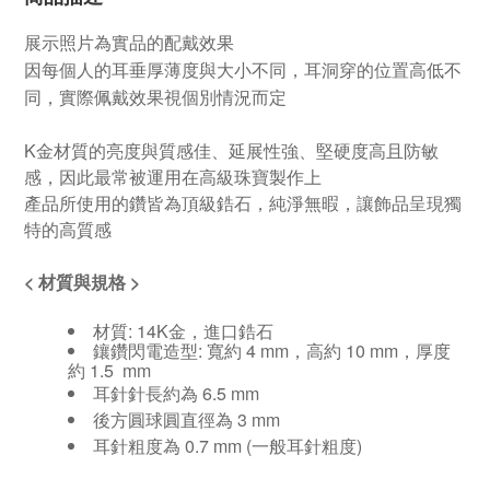
展示照片為實品的配戴效果
因每個人的耳垂厚薄度與大小不同，耳洞穿的位置高低不
同，實際佩戴效果視個別情況而定
K金材質的亮度與質感佳、延展性強、堅硬度高且防敏
感，因此最常被運用在高級珠寶製作上
產品所使用的鑽皆為頂級鋯石，純淨無暇，讓飾品呈現獨
特的高質感
<
材質與規格
>
材質: 14K金，進口鋯石
鑲鑽閃電造型: 寬約 4 mm，高約 10 mm，厚度
約 1.5 mm
耳針針長約為 6.5 mm
後方圓球圓直徑為 3 mm
耳針粗度為 0.7 mm (一般耳針粗度)