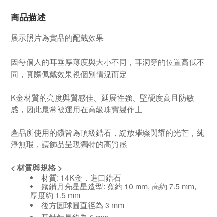
商品描述
展示照片為實品的配戴效果
因每個人的耳垂厚薄度與大小不同，耳洞穿的位置高低不
同，實際佩戴效果視個別情況而定
K金材質的亮度與質感佳、延展性強、堅硬度高且防敏
感，因此最常被運用在高級珠寶製作上
產品所使用的鑽皆為頂級鋯石，
綻放璀璨閃耀的光芒，純
淨無瑕，讓飾品呈現獨特的高質感
<
材質與規格
>
材質: 14K金，進口鋯石
鑲鑽月亮星星造型: 寬約 10 mm, 高約 7.5 mm,
厚度約 1.5 mm
後方圓球圓直徑為 3 mm
耳針針長約為 6 mm