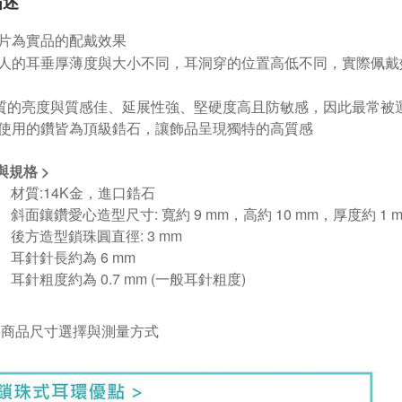
描述
片為實品的配戴效果
人的耳垂厚薄度與大小不同，耳洞穿的位置高低不同，實際佩戴
質的亮度與質感佳、延展性強、堅硬度高且防敏感，因此最常被
使用的鑽皆為頂級鋯石，讓飾品呈現獨特的高質感
與規格
>
材質
:14K
金，進口鋯石
斜面鑲鑽愛心造型尺寸
:
寬約
9 mm
，高約 10
mm
，厚度約
1 
後方造型鎖珠圓直徑
: 3 mm
耳針針長約為
6 mm
耳針粗度約為
0.7 mm (
一般耳針粗度
)
考
商品尺寸選擇與測量方式