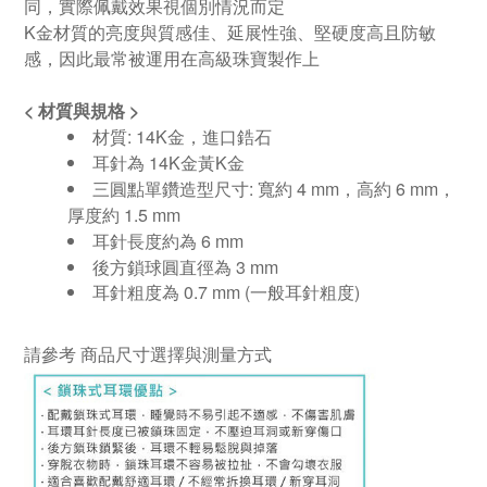
同，實際佩戴效果視個別情況而定
K金材質的亮度與質感佳、延展性強、堅硬度高且防敏
感，因此最常被運用在高級珠寶製作上
<
材質與規格
>
材質: 14K金
，進口鋯石
耳針為 14K金黃K金
三圓點單鑽造型尺寸: 寬約 4 mm，高約 6 mm
，
厚度約 1.5 mm
耳針長度約為 6 mm
後方鎖球圓直徑為 3 mm
耳針粗度為
0.7 mm (
一般耳針粗度
)
請參考
商品尺寸選擇與測量方式