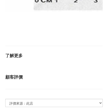
肚環, 肚臍環, K金肚環, 玫瑰金肚環,黃K金肚環, 白K金肚
環, 14K肚環, 14K金肚環, 防過敏肚環, 抗敏感肚環, 垂吊式
肚環, 垂吊肚環, 單鑽肚環, 韓國肚環, 進口肚環, 醫療鋼肚
環, 肚針, 18K肚環, 18K金肚環, 銀色肚環, 鑽肚環
了解更多
顧客評價