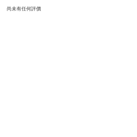
尚未有任何評價
網路訂單付款 & 運送方式
|
商品尺寸選擇與測量方式
官網會員分級
|
官網退換貨政策
實體店面與官網商品售價說明
聯絡我們 實體店面
|
GOOGLE 地圖
|
隱私權保護 條款
與細則
2026 © 秀秀的店
百宣精品服飾有限公司 統一編號: 91078343