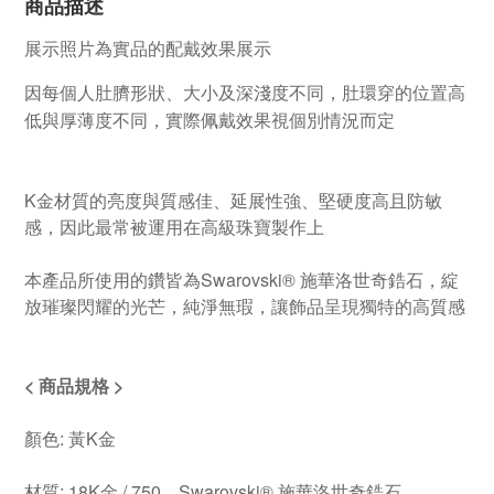
商品描述
展示照片為實品的配戴效果展示
因每個人肚臍形狀、大小及深淺度不同，肚環穿的位置高
低與厚薄度不同，實際佩戴效果視個別情況而定
K金材質的亮度與質感佳、延展性強、堅硬度高且防敏
感，因此最常被運用在高級珠寶製作上
本產品所使用的鑽皆為Swarovski® 施華洛世奇鋯石，綻
放璀璨閃耀的光芒，純淨無瑕，讓飾品呈現獨特的高質感
< 商品規格 >
顏色: 黃K金
材質: 18K金 / 750，Swarovski® 施華洛世奇鋯石