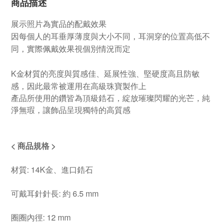
商品描述
展示照片為實品的配戴效果
因每個人的耳垂厚薄度與大小不同，耳洞穿的位置高低不
同，實際佩戴效果視個別情況而定
K金材質的亮度與質感佳、延展性強、堅硬度高且防敏
感，因此最常被運用在高級珠寶製作上
產品所使用的鑽皆為頂級鋯石，綻放璀璨閃耀的光芒，純
淨無瑕，讓飾品呈現獨特的高質感
< 商品規格 >
材質: 14K金、進口鋯石
可戴耳針針長: 約 6.5 mm
圈圈內徑: 12 mm