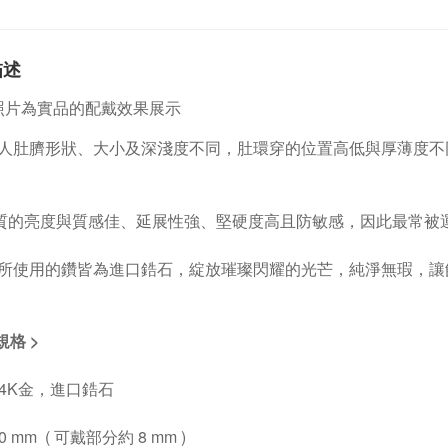
描述
片為實品的配戴效果展示
人肚臍形狀、大小及深淺度不同，肚環穿的位置高低與厚薄度不
質的亮度與質感佳、延展性強、堅硬度高且防敏感，因此最常被
所使用的鑽皆為進口鋯石，綻放璀璨閃耀的光芒，純淨無瑕，讓
規格 >
14K金，進口鋯石
0 mm ( 可戴部分約 8 mm )