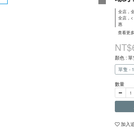
全店，全
全店，<
惠
查看更
NT$
顏色
: 
單隻 - 
數量
加入