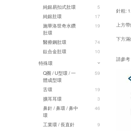
純銀易扣式肚環
5
針粗: 1
純銀肚環
17
上方帶
施華洛世奇水鑽
19
肚環
下方滿鑽
醫療鋼肚環
74
鈦合金肚環
10
請參
特殊環
Q圈 / U型環 / 一
59
體成型環
舌環
19
擴耳耳環
3
鼻針 / 鼻環 / 鼻中
46
環
工業環 / 長直針
9