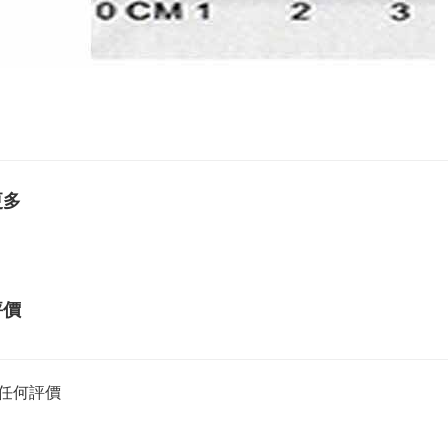
肚臍環, K金肚環, 玫瑰金肚環,黃K金肚環, 白K金肚環, 14K肚環, 
, 單鑽肚環, 韓國肚環, 進口肚環, 醫療鋼肚環, 肚針, 18K肚環, 
更多
評價
任何評價