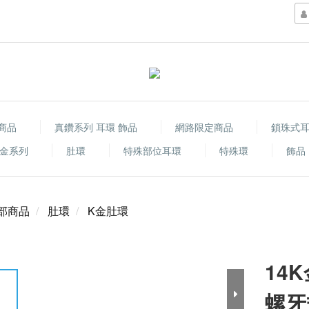
商品
真鑽系列 耳環 飾品
網路限定商品
鎖珠式
金系列
肚環
特殊部位耳環
特殊環
飾品
部商品
肚環
K金肚環
14
螺牙