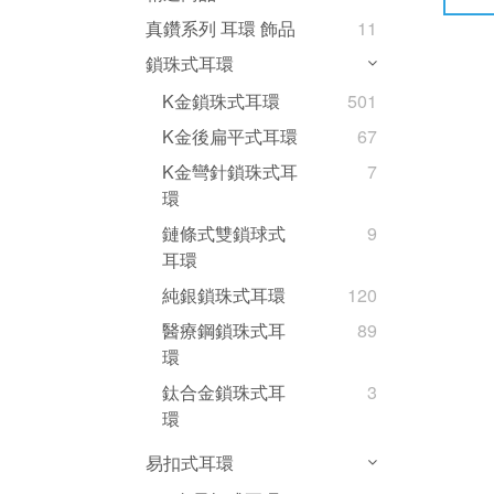
真鑽系列 耳環 飾品
11
鎖珠式耳環
K金鎖珠式耳環
501
K金後扁平式耳環
67
K金彎針鎖珠式耳
7
環
鏈條式雙鎖球式
9
耳環
純銀鎖珠式耳環
120
醫療鋼鎖珠式耳
89
環
鈦合金鎖珠式耳
3
環
易扣式耳環