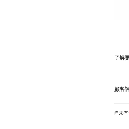
肚環, 
垂吊肚環
了解
顧客
尚未有