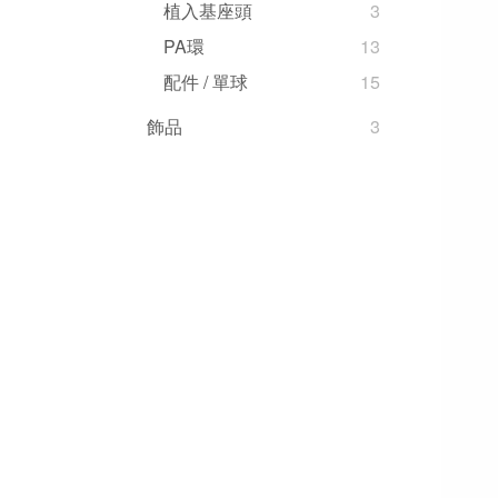
植入基座頭
3
PA環
13
配件 / 單球
15
飾品
3