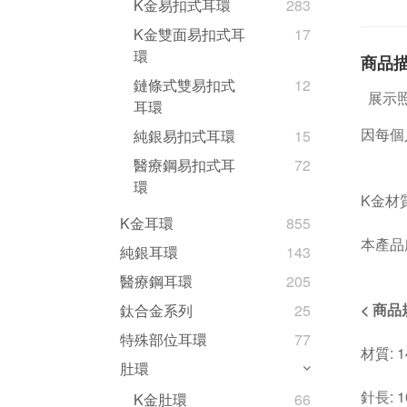
K金易扣式耳環
283
K金雙面易扣式耳
17
環
商品
鏈條式雙易扣式
12
展示照
耳環
因每個
純銀易扣式耳環
15
醫療鋼易扣式耳
72
環
K金材
K金耳環
855
本產品
純銀耳環
143
醫療鋼耳環
205
< 商品
鈦合金系列
25
特殊部位耳環
77
材質: 
肚環
針長: 1
K金肚環
66