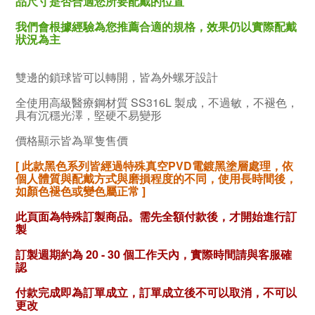
品尺寸是否合適您所要配戴的位置
我們會根據經驗為您推薦合適的規格，效果仍以實際配戴
狀況為主
雙邊的鎖球皆可以轉開，皆為外螺牙設計
全使用高級醫療鋼材質 SS316L 製成，
不過敏，
不褪色，
具有沉穩
光澤，堅硬不易變形
價格顯示皆為單隻售價
[ 此款黑色系列皆經過特殊真空
PVD電鍍黑塗
層
處理，依
個人體質與配戴方式與磨損程度的不同，使用長時間後，
如顏色
褪色或變色
屬正常 ]
此頁面為特殊訂製商品。需先全額付款後，才開始進行訂
製
訂製週期約為 20 - 30 個工作天內，實際時間請與客服確
認
付款完成即為訂單成立，訂單成立後不可以取消，不可以
更改