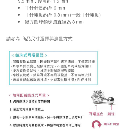
9.5
mm
，厚度約 1.5
mm
耳針針長約為
6 mm
耳針粗度約為
0.8 mm (
一般耳針粗度
)
後方圓球鎖珠圓直徑為
3 mm
請參考
商品尺寸選擇與測量方式