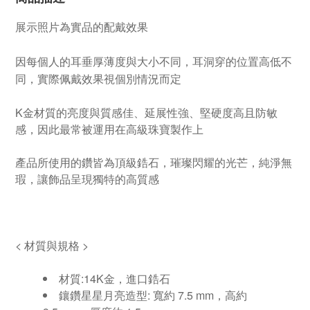
展示照片為實品的配戴效果
因每個人的耳垂厚薄度與大小不同，耳洞穿的位置高低不
同，實際佩戴效果視個別情況而定
K金材質的亮度與質感佳、延展性強、堅硬度高且防敏
感，因此最常被運用在高級珠寶製作上
產品所使用的鑽皆為頂級鋯石，璀
璨閃耀的光芒，純淨無
瑕，讓飾品呈現獨特的高質感
<
材質與規格
>
材質
:14K
金，進口鋯石
鑲鑽星星月亮造型
:
寬約
7.5 mm
，高約