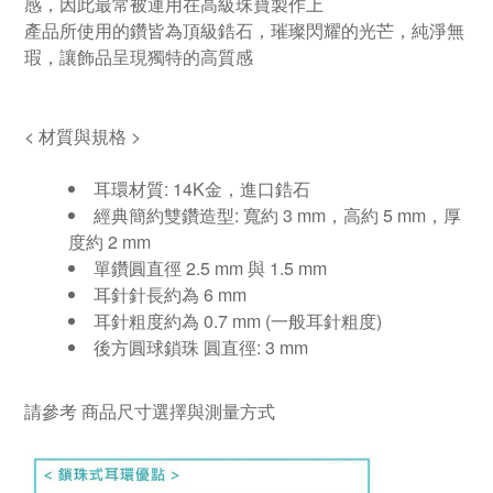
感，因此最常被運用在高級珠寶製作上
產品所使用的鑽皆為頂級鋯石，璀
璨閃耀的光芒，純淨無
瑕，讓飾品呈現獨特的高質感
<
材質與規格
>
耳環材質
: 14K
金，進口鋯石
經典簡約雙鑽造型
:
寬約
3 mm
，高約 5
mm
，厚
度約 2
mm
單鑽圓直徑 2.5 mm 與 1.5 mm
耳針針長約為
6 mm
耳針粗度約為
0.7 mm (
一般耳針粗度
)
後方圓球鎖珠 圓直徑
: 3 mm
請參考
商品尺寸選擇與測量方式