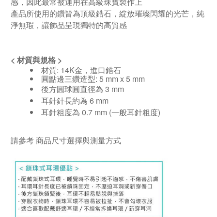
感，因此最常被運用在高級珠寶製作上
產品所使用的鑽皆為頂級鋯石，
綻放璀璨閃耀的光芒，純
淨無瑕，讓飾品呈現獨特的高質感
<
材質與規格
>
材質: 14K金，進口鋯石
圓點邊三鑽造型: 5 mm x 5 mm
後方圓球圓直徑為 3 mm
耳針針長約為 6 mm
耳針粗度為 0.7 mm (一般耳針粗度)
請參考
商品尺寸選擇與測量方式