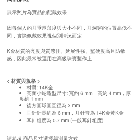
展示照片為實品的配戴效果
因每個人的耳垂厚薄度與大小不同，耳洞穿的位置高低不
同，實際佩戴效果視個別情況而定
K金材質的亮度與質感佳、延展性強、堅硬度高且防敏
感，因此最常被運用在高級珠寶製作上
<
材質與規格
>
材質: 14K金
亮面小蛇造型尺寸: 寬約 6 mm，高約 4 mm，厚
度約 1 mm
後方圓球圓直徑為 3 mm
耳針針長約為 6 mm，耳針皆為 14K金黃K金
耳針粗度為 0.7 mm (一般耳針粗度)
請參考
商品尺寸選擇與測量方式