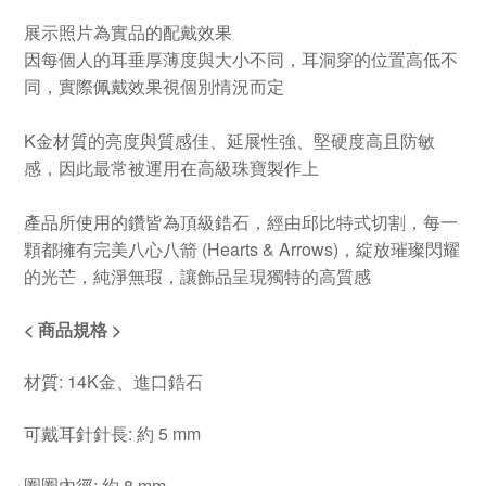
展示照片為實品的配戴效果
因每個人的耳垂厚薄度與大小不同，耳洞穿的位置高低不
同，實際佩戴效果視個別情況而定
K金材質的亮度與質感佳、延展性強、堅硬度高且防敏
感，因此最常被運用在高級珠寶製作上
產品所使用的鑽皆為頂級鋯石，經由邱比特式切割，每一
顆都擁有完美八心八箭 (Hearts & Arrows)，綻放璀璨閃耀
的光芒，純淨無瑕，讓飾品呈現獨特的高質感
< 商品規格 >
材質: 14K金、進口鋯石
可戴耳針針長: 約 5 mm
圈圈內徑: 約 8 mm