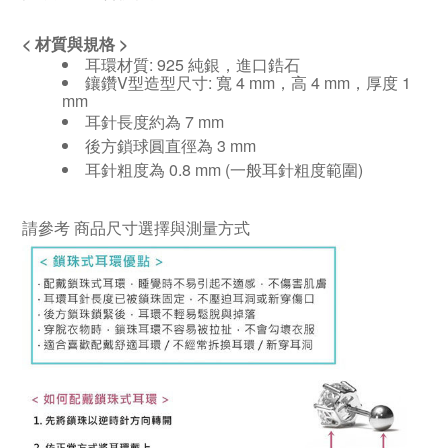
<
材質與規格
>
耳環材質: 925 純銀，進口鋯石
鑲鑽V型造型尺寸: 寬 4 mm，高 4 mm，厚度 1
mm
耳針長度約為 7 mm
後方鎖球圓直徑為 3 mm
耳針
粗度
為
0.8 mm (
一般耳針粗度範圍
)
請參考
商品尺寸選擇與測量方式