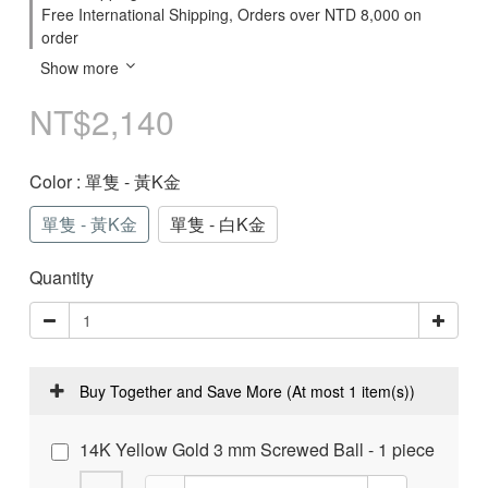
Free International Shipping, Orders over NTD 8,000 on
order
Show more
NT$2,140
Color
: 單隻 - 黃K金
單隻 - 黃K金
單隻 - 白K金
Quantity
Buy Together and Save More
(At most 1 item(s))
14K Yellow Gold 3 mm Screwed Ball - 1 piece