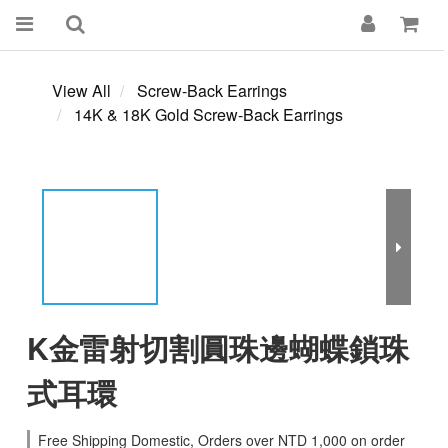
View All
Screw-Back Earrings
14K & 18K Gold Screw-Back Earrings
K金雷射切割圓珠邊蝴蝶鎖珠
式耳環
Free Shipping Domestic, Orders over NTD 1,000 on order