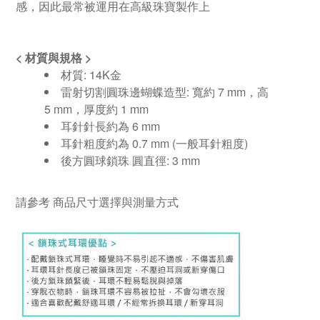
感，因此最常被運用在高級珠寶製作上
<
材質與規格
>
材質
: 14K
金
雷射切割圓珠邊蝴蝶造型
:
寬約
7 mm，高
5
mm
，厚度約 1
mm
耳針針長約為
6 mm
耳針粗度約為
0.7 mm (
一般耳針粗度
)
後方圓球鎖珠 圓直徑
: 3 mm
請參考
商品尺寸選擇與測量方式