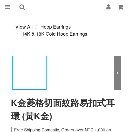
View All
Hoop Earrings
14K & 18K Gold Hoop Earrings
K金菱格切面紋路易扣式耳
環 (黃K金)
Free Shipping Domestic, Orders over NTD 1,000 on