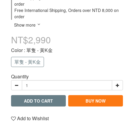
order
Free International Shipping, Orders over NTD 8,000 on
order
Show more
NT$2,990
Color
: 單隻 - 黃K金
單隻 - 黃K金
Quantity
ADD TO CART
BUY NOW
Add to Wishlist