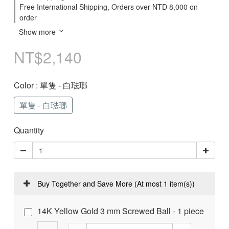
Free International Shipping, Orders over NTD 8,000 on
order
Show more
NT$2,140
Color
: 單隻 - 白琺瑯
單隻 - 白琺瑯
Quantity
Buy Together and Save More
(At most 1 item(s))
14K Yellow Gold 3 mm Screwed Ball - 1 piece