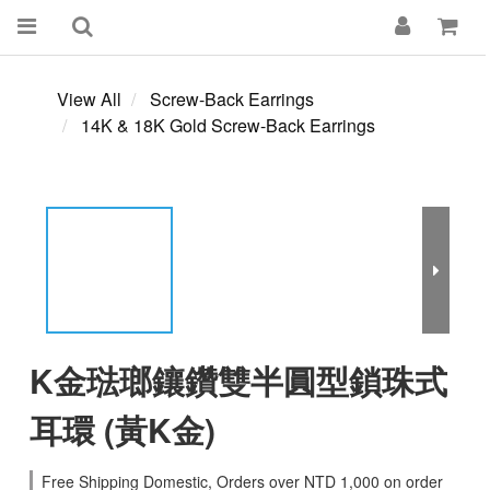
View All
Screw-Back Earrings
14K & 18K Gold Screw-Back Earrings
K金琺瑯鑲鑽雙半圓型鎖珠式
耳環 (黃K金)
Free Shipping Domestic, Orders over NTD 1,000 on order