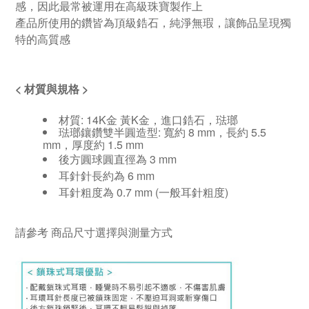
感，因此最常被運用在高級珠寶製作上
產品所使用的鑽皆為頂級鋯石，純淨無瑕，讓飾品呈現獨
特的高質感
<
材質與規格
>
材質: 14K金 黃K金，進口鋯石，琺瑯
琺瑯鑲鑽雙半圓造型: 寬約 8 mm，長約 5.5
mm，厚度約 1.5 mm
後方圓球圓直徑為 3 mm
耳針針長約為 6 mm
耳針粗度為 0.7 mm (一般耳針粗度)
請參考
商品尺寸選擇與測量方式