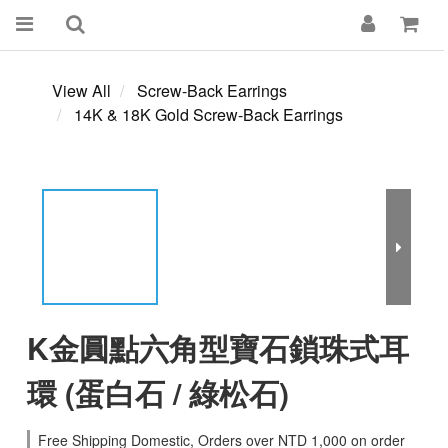
View All
Screw-Back Earrings
14K & 18K Gold Screw-Back Earrings
K金圓點六角型寶石鎖珠式耳
環 (蛋白石 / 綠松石)
Free Shipping Domestic, Orders over NTD 1,000 on order