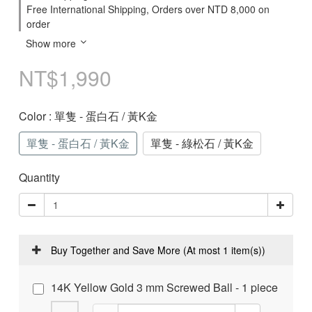
Free International Shipping, Orders over NTD 8,000 on
order
Show more
NT$1,990
Color
: 單隻 - 蛋白石 / 黃K金
單隻 - 蛋白石 / 黃K金
單隻 - 綠松石 / 黃K金
Quantity
Buy Together and Save More
(At most 1 item(s))
14K Yellow Gold 3 mm Screwed Ball - 1 piece