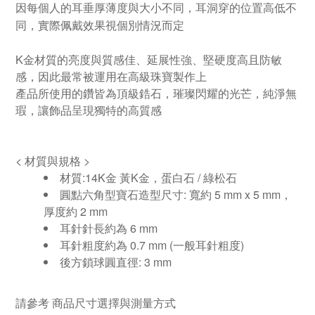
因每個人的耳垂厚薄度與大小不同，耳洞穿的位置高低不
同，實際佩戴效果視個別情況而定
K金材質的亮度與質感佳、延展性強、堅硬度高且防敏
感，因此最常被運用在高級珠寶製作上
產品所使用的鑽皆為頂級鋯石，璀
璨閃耀的光芒，純淨無
瑕，讓飾品呈現獨特的高質感
<
材質與規格
>
材質
:14K
金 黃K金，蛋白石 / 綠松石
圓點六角型寶石造型尺寸
:
寬約
5 mm x 5 mm
，
厚度約 2
mm
耳針針長約為
6 mm
耳針粗度約為
0.7 mm (
一般耳針粗度
)
後方鎖球圓直徑
: 3 mm
請參考
商品尺寸選擇與測量方式