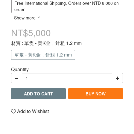
Free International Shipping, Orders over NTD 8,000 on
order
Show more
NT$5,000
材質
: 單隻 - 黃K金，針粗 1.2 mm
單隻 - 黃K金，針粗 1.2 mm
Quantity
ADD TO CART
BUY NOW
Add to Wishlist