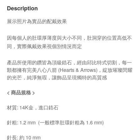
Description
展示照片為實品的配戴效果
因每個人的肚環厚薄度與大小不同，肚洞穿的位置高低不
同，實際佩戴效果視個別情況而定
產品所使用的鑽皆為頂級鋯石，經由邱比特式切割，每一
顆都擁有完美八心八箭 (Hearts & Arrows)，綻放璀璨閃耀
的光芒，純淨無瑕，讓飾品呈現獨特的高質感
< 商品規格 >
材質: 14K金，進口鋯石
針粗: 1.2 mm (一般標準肚環針粗為 1.6 mm)
針長: 約 10 mm